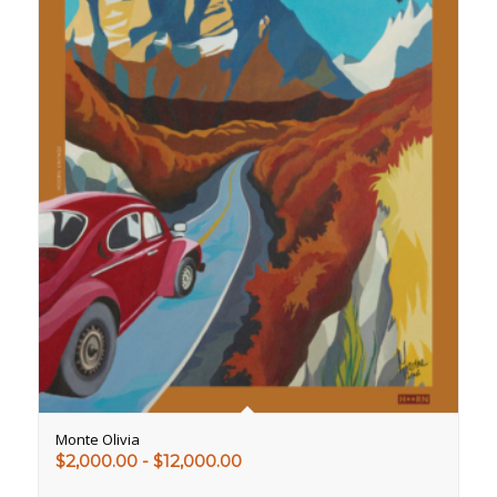
Monte Olivia
Rango
$
2,000.00
-
$
12,000.00
de