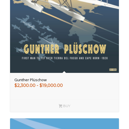
Gunther Plüschow
Rango
$
2,300.00
-
$
19,000.00
de
precios:
desde
BUY
$2,300.00
hasta
$19,000.00