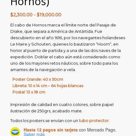
Hornos)
Rango
$
2,300.00
-
$
19,000.00
de
El cabo de Hornos marca el límite norte del Pasaje de
precios:
Drake, que separa a América de Antártida. Fue
desde
descubierto en el año 1616, por los navegantes holandeses
$2,300.00
Le Maire y Schouten, quienes lo bautizaron “Hoorn“, en
hasta
honor al puerto de partida y a una de las dos naves de la
expedición. Doblar el cabo aún está considerado como
$19,000.00
uno de los mayores retos náuticos, sobre todo para los
amantes de la navegación a vela.
Poster Grande: 40 x 50cm
Libreta: 10 x 14 cm – 64 hojas blancas
Postal: 13 x 18 cm
Impresión de calidad en cuatro colores, sobre papel
ilustración de 250grs, acabado mate.
Todos los posters se envían con un
tubo protector
.
Hasta 12 pagos sin tarjeta
con Mercado Pago.
Saber más