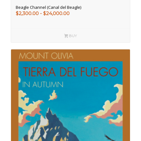
Beagle Channel (Canal del Beagle)
Rango
$
2,300.00
-
$
24,000.00
de
precios:
desde
BUY
$2,300.00
hasta
$24,000.00