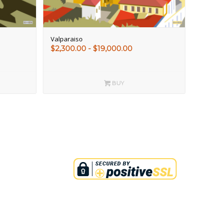
Valparaiso
go
Rango
$
2,300.00
-
$
19,000.00
de
ios:
precios:
de
desde
BUY
00.00
$2,300.00
a
hasta
000.00
$19,000.00