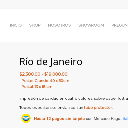
INICIO
SHOP
NOSOTROS
SHOWROOM
PREGUN
Río de Janeiro
Rango
$
2,300.00
-
$
19,000.00
de
Poster Grande: 40 x 50cm
Postal: 13 x 18 cm
precios:
desde
Impresión de calidad en cuatro colores, sobre papel ilust
$2,300.00
Todos los posters se envían con un
tubo protector
.
hasta
$19,000.00
Hasta 12 pagos sin tarjeta
con Mercado Pago.
Sa