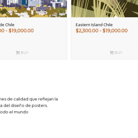
de Chile
Eastern Island Chile
Rango
Ran
00
-
$
19,000.00
$
2,300.00
-
$
19,000.00
de
de
precios:
prec
desde
des
BUY
BUY
$2,300.00
$2,3
hasta
hast
$19,000.00
$19,
es de calidad que reflejan la
ca del diseño de posters.
 todo el mundo