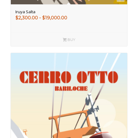
Iruya Salta
Rango
$
2,300.00
-
$
19,000.00
de
precios:
desde
BUY
$2,300.00
hasta
$19,000.00