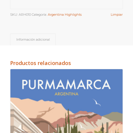
SKU:
ARH010
Categoría:
Argentina Highlights
Limpiar
Información adicional
Productos relacionados