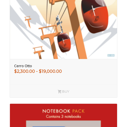
Cerro Otto
Rango
$
2,300.00
-
$
19,000.00
de
precios:
desde
BUY
$2,300.00
hasta
$19,000.00